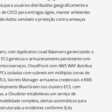
cia para usuários distribuídos geograficamente e
s de CI/CD para entregas ágeis, manter ambientes
 de dados sensíveis e proteção contra ameaças
ners, com Application Load Balancers gerenciando o
em EC2 gerencia o armazenamento persistente com
icroserviços. CloudFront com AWS WAF distribui
 VPCs isoladas com subnets em múltiplas zonas de
L/TLS, Secrets Manager armazena credenciais e KMS
ployments Blue/Green nos clusters ECS, com
ua, a Cloudster estabeleceu um serviço de
vabilidade completa, alertas automáticos para
 estruturada a incidentes conforme SLAs