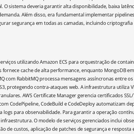
 O sistema deveria garantir alta disponibilidade, baixa latên
 demanda. Além disso, era fundamental implementar pipeline
urar segurança em todas as camadas, incluindo criptografia
serviços utilizando Amazon ECS para orquestração de contai
edis fornece cache de alta performance, enquanto MongoDB 
Q com RabbitMQ processa mensagens assíncronas entre os m
 S3, protegendo contra-ataques web. A infraestrutura utiliza
ranulares. AWS Certificate Manager gerencia certificados SS
/CD com CodePipeline, CodeBuild e CodeDeploy automatizam de
 logs para observabilidade. Para garantir a operação contín
fraestrutura. O modelo de serviços gerenciados inclui obser
ção de custos, aplicação de patches de segurança e resposta