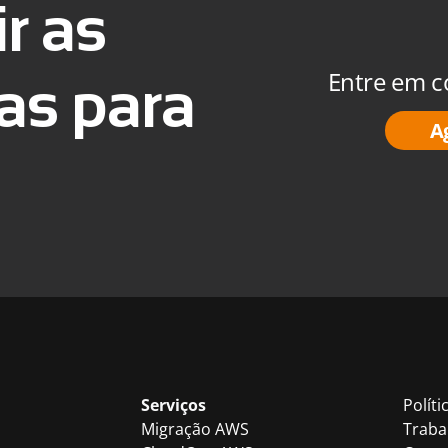
r as
Entre em c
as para
A
Serviços
Políti
Migração AWS
Traba