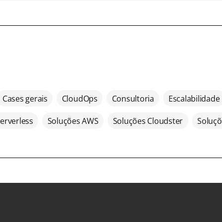
Cases gerais
CloudOps
Consultoria
Escalabilidade
erverless
Soluções AWS
Soluções Cloudster
Soluçõ