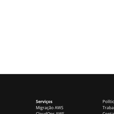
Serviços
Políti
Migração AWS
Traba
CloudOps AWS
Conta