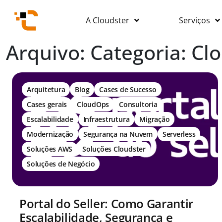
A Cloudster
Serviços
Arquivo: Categoria:
Cl
Arquitetura
Blog
Cases de Sucesso
Cases gerais
CloudOps
Consultoria
Escalabilidade
Infraestrutura
Migração
Modernização
Segurança na Nuvem
Serverless
Soluções AWS
Soluções Cloudster
Soluções de Negócio
Portal do Seller: Como Garantir
Escalabilidade, Segurança e