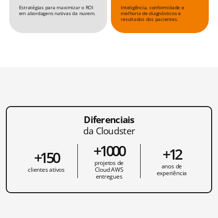
Estratégias para maximizar o ROI
Inteligência, conformidade e
em abordagens nativas da nuvem.
melhoria de diagnósticos e
resultados dos pacientes.
Diferenciais
da Cloudster
+1000
+12
+150
projetos de
anos de
clientes ativos
Cloud AWS
experiência
entregues