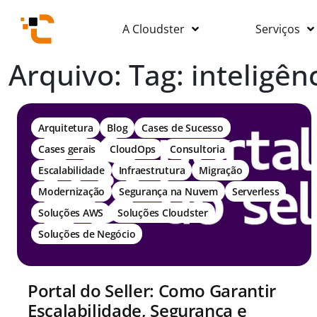
A Cloudster
Serviços
Arquivo: Tag:
inteligên
Arquitetura
Blog
Cases de Sucesso
Cases gerais
CloudOps
Consultoria
Escalabilidade
Infraestrutura
Migração
Modernização
Segurança na Nuvem
Serverless
Soluções AWS
Soluções Cloudster
Soluções de Negócio
Portal do Seller: Como Garantir
Escalabilidade, Segurança e