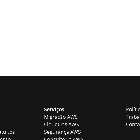
Serviços
Políti
Migração AWS
Traba
CloudOps AWS
Conta
atuitos
Segurança AWS
cesso
Consultoria AWS