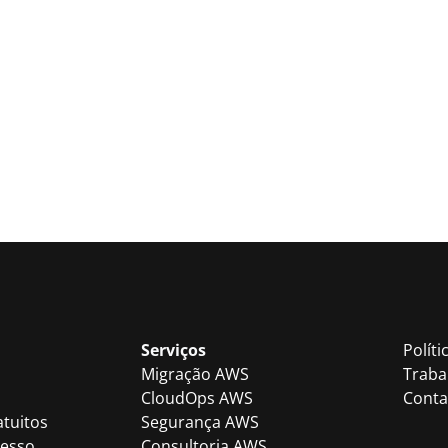
Serviços
Políti
Migração AWS
Traba
CloudOps AWS
Conta
atuitos
Segurança AWS
cesso
Consultoria AWS