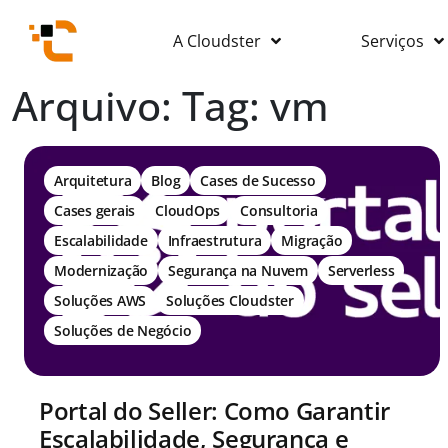
A Cloudster
Serviços
Arquivo: Tag:
vm
Arquitetura
Blog
Cases de Sucesso
Cases gerais
CloudOps
Consultoria
Escalabilidade
Infraestrutura
Migração
Modernização
Segurança na Nuvem
Serverless
Soluções AWS
Soluções Cloudster
Soluções de Negócio
Portal do Seller: Como Garantir
Escalabilidade, Segurança e